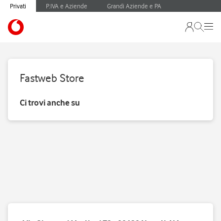
Privati
P.IVA e Aziende
Grandi Aziende e PA
Fastweb Store
Ci trovi anche su