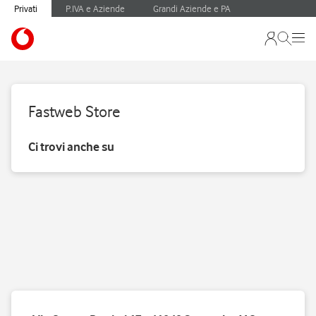
Privati
P.IVA e Aziende
Grandi Aziende e PA
Fastweb Store
Ci trovi anche su