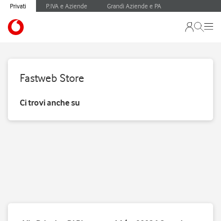
Privati
P.IVA e Aziende
Grandi Aziende e PA
Fastweb Store
Ci trovi anche su