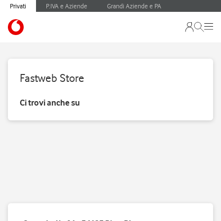
Privati
P.IVA e Aziende
Grandi Aziende e PA
Fastweb Store
Ci trovi anche su