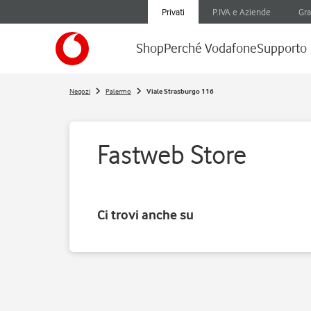
Privati
P.IVA e Aziende
Gra
Shop
Perché Vodafone
Supporto
Negozi
Palermo
Viale Strasburgo 116
Fastweb Store
Ci trovi anche su