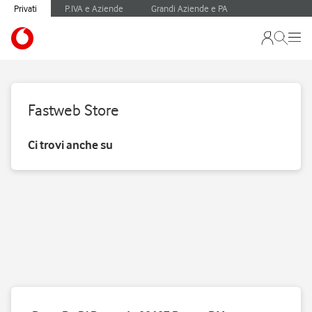
Privati
P.IVA e Aziende
Grandi Aziende e PA
Fastweb Store
Ci trovi anche su