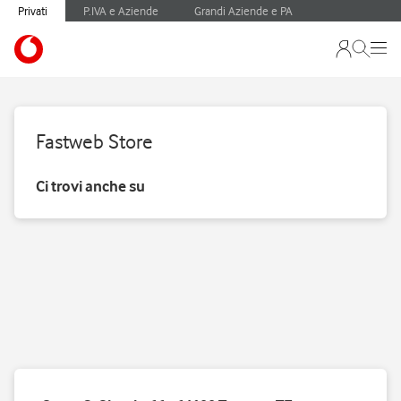
Privati
P.IVA e Aziende
Grandi Aziende e PA
Fastweb Store
Ci trovi anche su