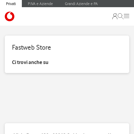
Privati
P.IVA e Aziende
Grandi Aziende e PA
Fastweb Store
Ci trovi anche su