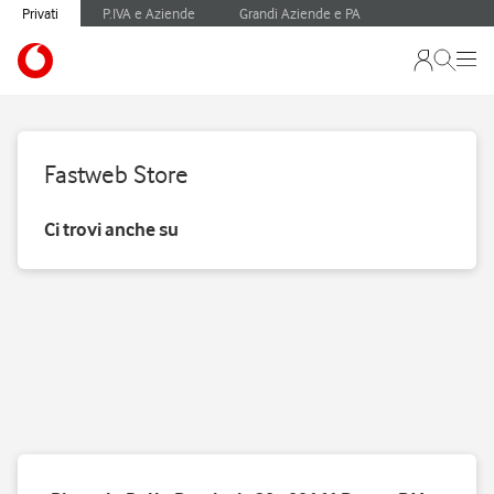
Privati
P.IVA e Aziende
Grandi Aziende e PA
Fastweb Store
Ci trovi anche su