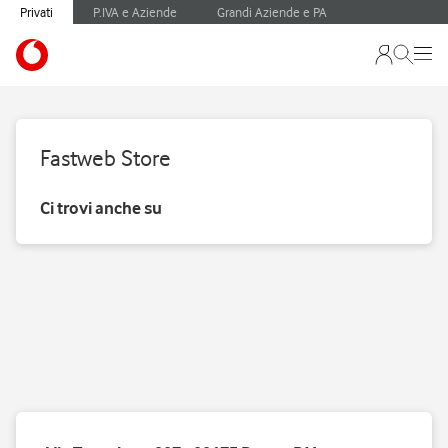
Privati
P.IVA e Aziende
Grandi Aziende e PA
Fastweb Store
Ci trovi anche su