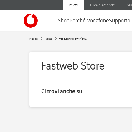
Privati
P.IVA e Aziende
Gra
Shop
Perché Vodafone
Supporto
Negozi
Roma
Via Eschilo 191/193
Fastweb Store
Ci trovi anche su