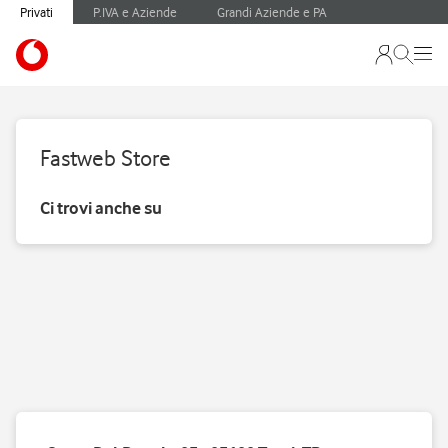
Privati
P.IVA e Aziende
Grandi Aziende e PA
Fastweb Store
Ci trovi anche su