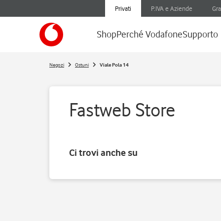
Privati
P.IVA e Aziende
Gra
Shop
Perché Vodafone
Supporto
Negozi
Ostuni
Viale Pola 14
Fastweb Store
Ci trovi anche su