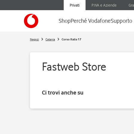
Privati
P.IVA e Aziende
Gra
Shop
Perché Vodafone
Supporto
Negozi
Catania
Corso Italia 17
Fastweb Store
Ci trovi anche su