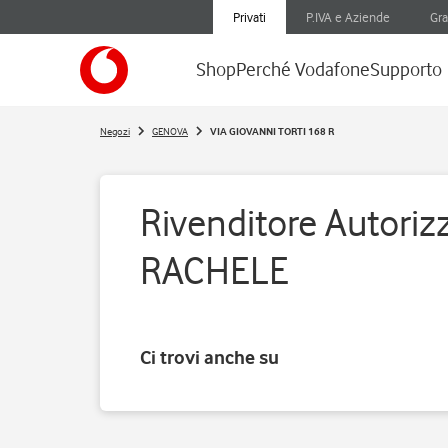
Privati
P.IVA e Aziende
Gra
Shop
Perché Vodafone
Supporto
Negozi
GENOVA
VIA GIOVANNI TORTI 168 R
Rivenditore Autoriz
RACHELE
Ci trovi anche su