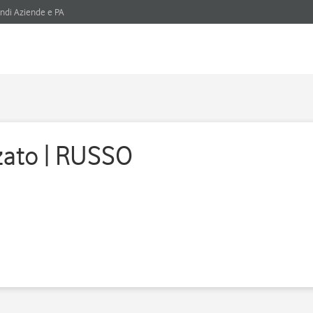
ndi Aziende e PA
zato | RUSSO