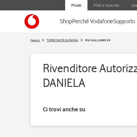
Privati
P.IVA e Aziende
Gra
Shop
Perché Vodafone
Supporto
Negozi
TORRE SANTA SUSANNA
VIA GALLIANO 24
Rivenditore Autoriz
DANIELA
Ci trovi anche su