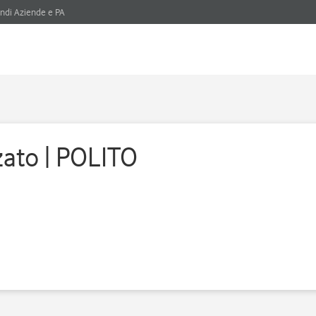
ndi Aziende e PA
zato | POLITO