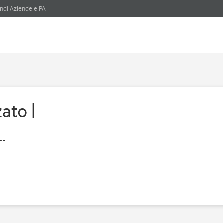
ndi Aziende e PA
ato |
.