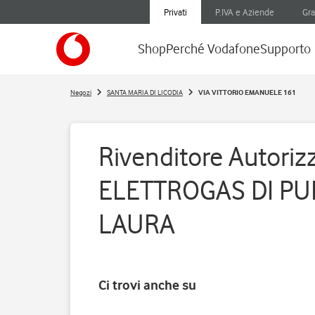
Privati
P.IVA e Aziende
Gra
Shop
Perché Vodafone
Supporto
Negozi
SANTA MARIA DI LICODIA
VIA VITTORIO EMANUELE 161
Rivenditore Autorizz
ELETTROGAS DI PU
LAURA
Ci trovi anche su