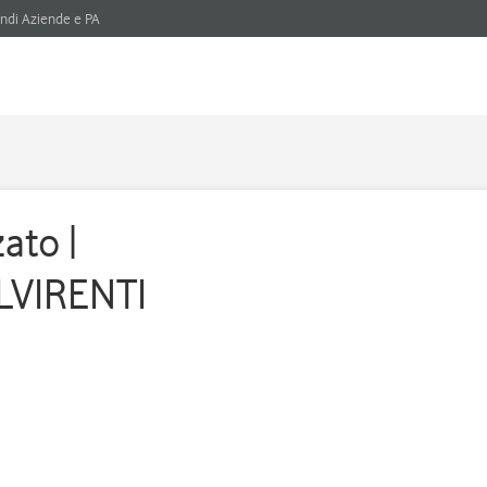
ndi Aziende e PA
ato |
LVIRENTI