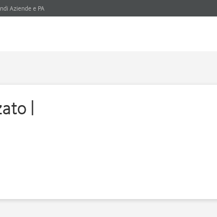
ndi Aziende e PA
ato |