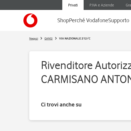
Privati
P.IVA e Aziende
Gra
Shop
Perché Vodafone
Supporto
Negozi
GANGI
VIA NAZIONALE 212/C
Rivenditore Autorizz
CARMISANO ANTO
Ci trovi anche su