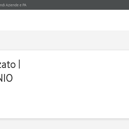
ndi Aziende e PA
ato |
NIO