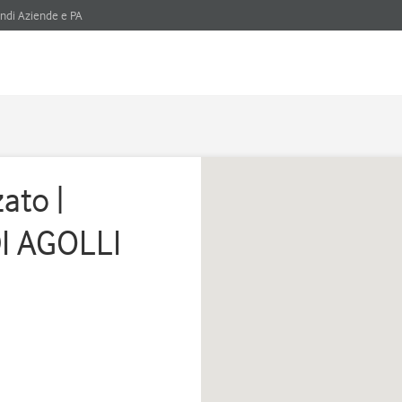
ndi Aziende e PA
ato |
I AGOLLI