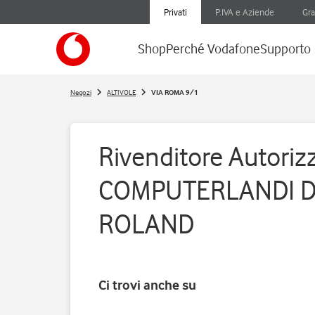
Privati
P.IVA e Aziende
Gra
Shop
Perché Vodafone
Supporto
Negozi
ALTIVOLE
VIA ROMA 9/1
Rivenditore Autorizz
COMPUTERLANDI D
ROLAND
Ci trovi anche su