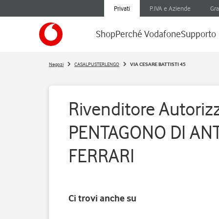
Privati
P.IVA e Aziende
Gra
Shop
Perché Vodafone
Supporto
Negozi
CASALPUSTERLENGO
VIA CESARE BATTISTI 45
Rivenditore Autorizz
PENTAGONO DI AN
FERRARI
Ci trovi anche su