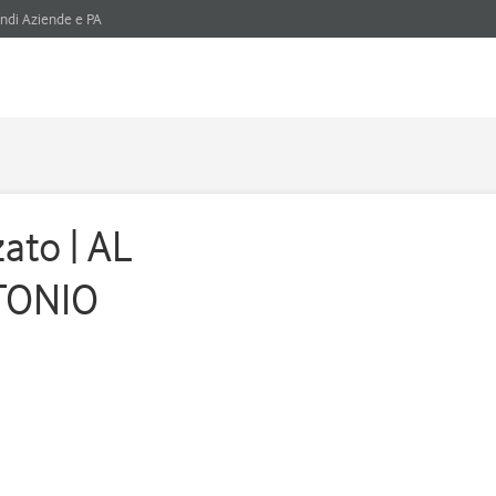
ndi Aziende e PA
ato | AL
TONIO