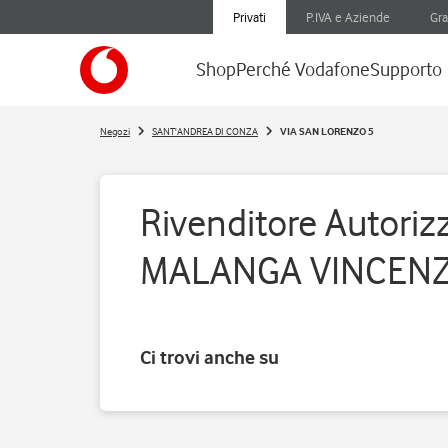
Privati
P.IVA e Aziende
Gra
Shop
Perché Vodafone
Supporto
Negozi
SANT'ANDREA DI CONZA
VIA SAN LORENZO 5
Rivenditore Autorizz
MALANGA VINCEN
Ci trovi anche su