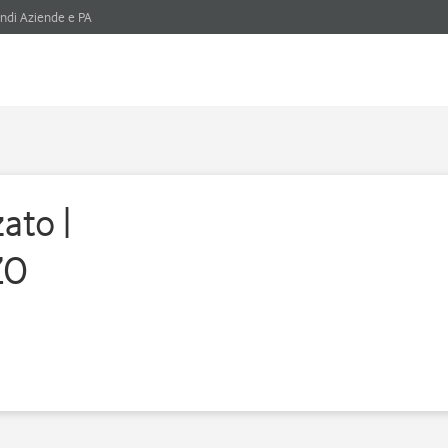
ndi Aziende e PA
ato |
ZO