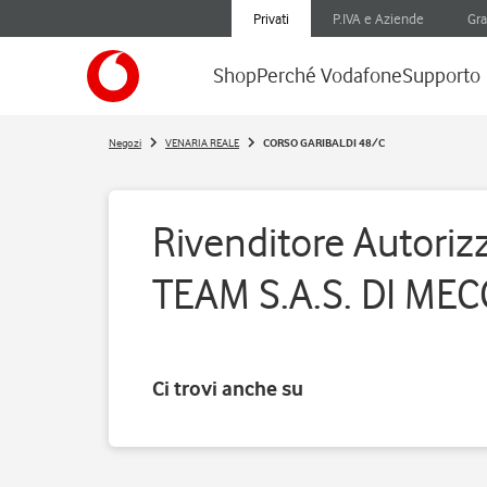
Privati
P.IVA e Aziende
Gra
Shop
Perché Vodafone
Supporto
Negozi
VENARIA REALE
CORSO GARIBALDI 48/C
Rivenditore Autoriz
TEAM S.A.S. DI ME
Ci trovi anche su