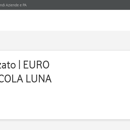
ndi Aziende e PA
zato | EURO
CCOLA LUNA