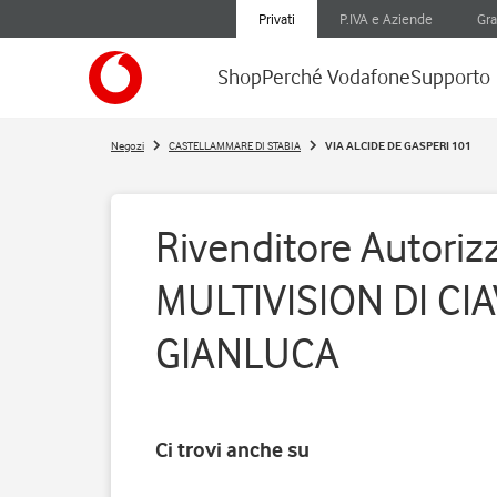
Privati
P.IVA e Aziende
Gra
Shop
Perché Vodafone
Supporto
Negozi
CASTELLAMMARE DI STABIA
VIA ALCIDE DE GASPERI 101
Rivenditore Autorizz
MULTIVISION DI CI
GIANLUCA
Ci trovi anche su