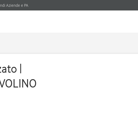
ndi Aziende e PA
ato |
AVOLINO