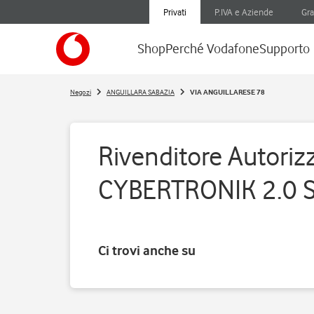
Privati
P.IVA e Aziende
Gra
Shop
Perché Vodafone
Supporto
Negozi
ANGUILLARA SABAZIA
VIA ANGUILLARESE 78
Rivenditore Autorizz
CYBERTRONIK 2.0 
Ci trovi anche su