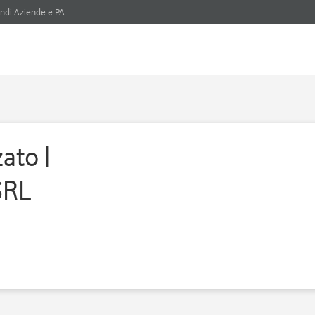
ndi Aziende e PA
ato |
SRL