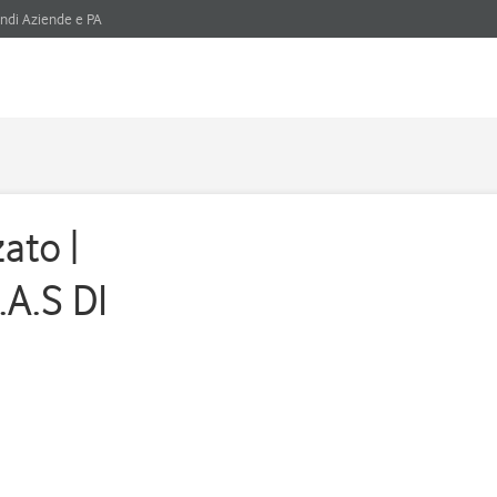
ndi Aziende e PA
ato |
A.S DI