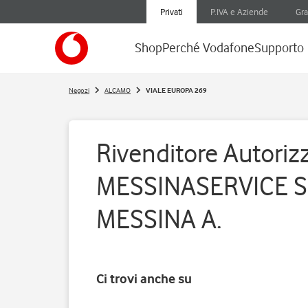
Privati
P.IVA e Aziende
Gra
Shop
Perché Vodafone
Supporto
Negozi
ALCAMO
VIALE EUROPA 269
Rivenditore Autorizz
MESSINASERVICE S.
MESSINA A.
Ci trovi anche su