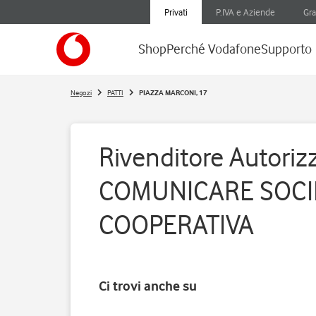
Privati
P.IVA e Aziende
Gra
Shop
Perché Vodafone
Supporto
Negozi
PATTI
PIAZZA MARCONI, 17
Rivenditore Autorizz
COMUNICARE SOCI
COOPERATIVA
Ci trovi anche su