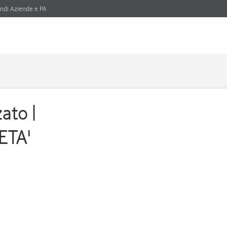
ndi Aziende e PA
ato |
ETA'