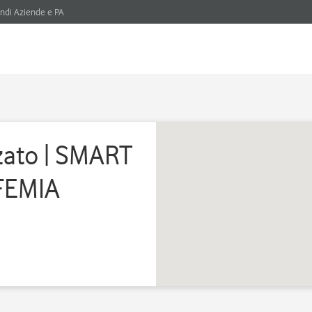
ndi Aziende e PA
zato | SMART
FEMIA