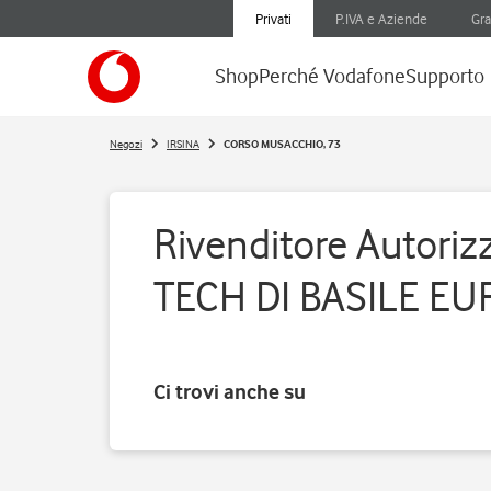
Privati
P.IVA e Aziende
Gra
Shop
Perché Vodafone
Supporto
Negozi
IRSINA
CORSO MUSACCHIO, 73
Rivenditore Autoriz
TECH DI BASILE EU
Ci trovi anche su