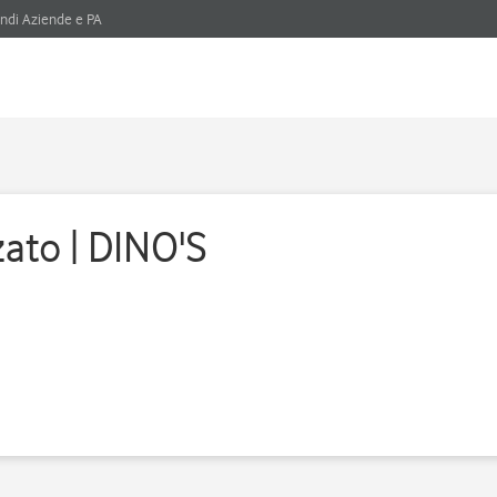
ndi Aziende e PA
zato | DINO'S