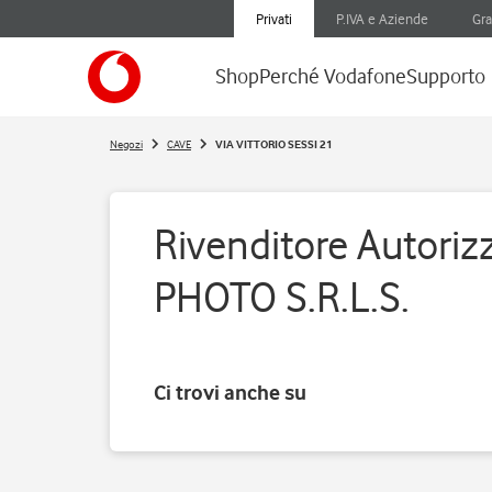
Privati
P.IVA e Aziende
Gra
Shop
Perché Vodafone
Supporto
Negozi
CAVE
VIA VITTORIO SESSI 21
Rivenditore Autoriz
PHOTO S.R.L.S.
Ci trovi anche su