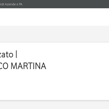
ndi Aziende e PA
ato |
CO MARTINA