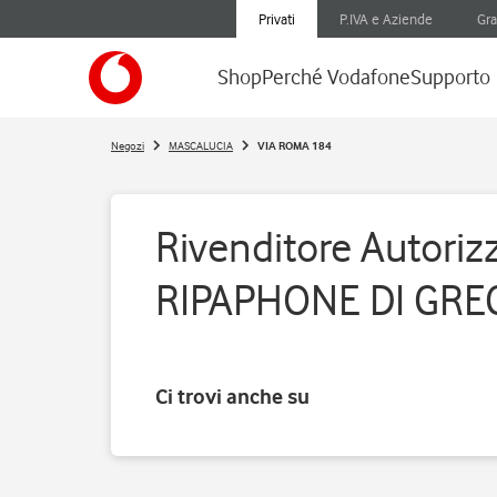
Privati
P.IVA e Aziende
Gra
Shop
Perché Vodafone
Supporto
Negozi
MASCALUCIA
VIA ROMA 184
Rivenditore Autorizz
RIPAPHONE DI GRE
Ci trovi anche su