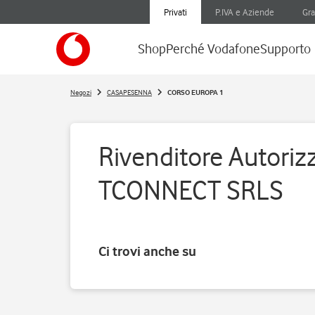
Privati
P.IVA e Aziende
Gra
Shop
Perché Vodafone
Supporto
Negozi
CASAPESENNA
CORSO EUROPA 1
Rivenditore Autorizz
TCONNECT SRLS
Ci trovi anche su