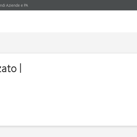
ndi Aziende e PA
ato |