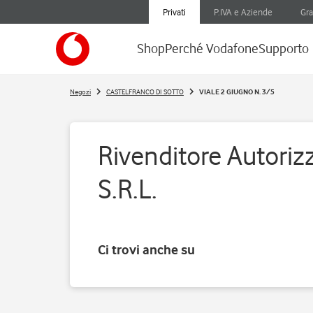
Privati
P.IVA e Aziende
Gra
Shop
Perché Vodafone
Supporto
Negozi
CASTELFRANCO DI SOTTO
VIALE 2 GIUGNO N. 3/5
Rivenditore Autoriz
S.R.L.
Ci trovi anche su