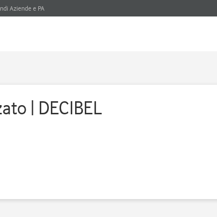
ndi Aziende e PA
zato | DECIBEL