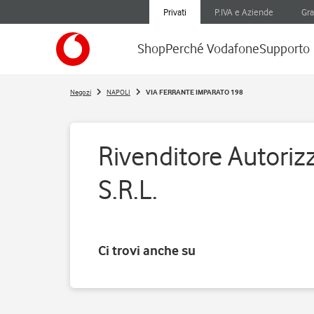
Privati
P.IVA e Aziende
Gra
Shop
Perché Vodafone
Supporto
Negozi
NAPOLI
VIA FERRANTE IMPARATO 198
Rivenditore Autoriz
S.R.L.
Ci trovi anche su