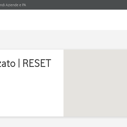
ndi Aziende e PA
zato | RESET