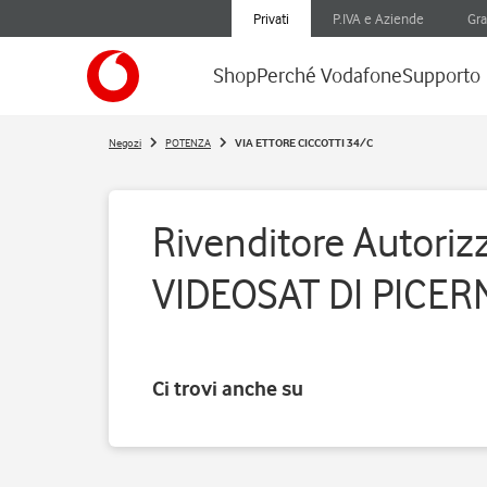
Privati
P.IVA e Aziende
Gra
Shop
Perché Vodafone
Supporto
Negozi
POTENZA
VIA ETTORE CICCOTTI 34/C
Rivenditore Autorizz
VIDEOSAT DI PICE
Ci trovi anche su