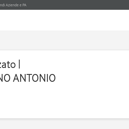
ndi Aziende e PA
ato |
RNO ANTONIO