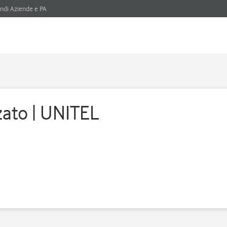
ndi Aziende e PA
zato | UNITEL