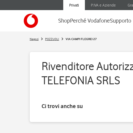
Privati
P.IVA e Aziende
Gra
Shop
Perché Vodafone
Supporto
Negozi
POZZUOLI
VIA CAMPI FLEGREI 27
Rivenditore Autoriz
TELEFONIA SRLS
Ci trovi anche su