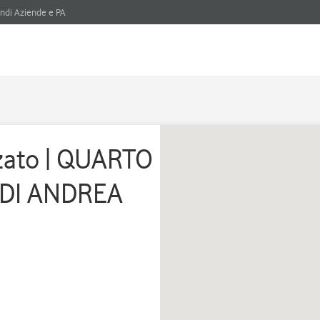
ndi Aziende e PA
zzato | QUARTO
 DI ANDREA