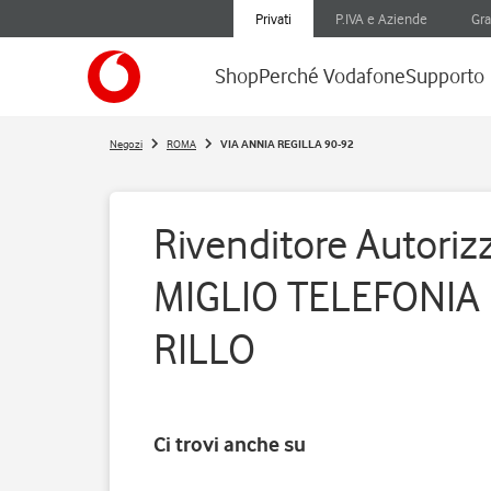
Privati
P.IVA e Aziende
Gra
Shop
Perché Vodafone
Supporto
Negozi
ROMA
VIA ANNIA REGILLA 90-92
Rivenditore Autori
MIGLIO TELEFONIA
RILLO
Ci trovi anche su