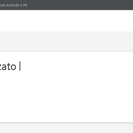
ndi Aziende e PA
ato |