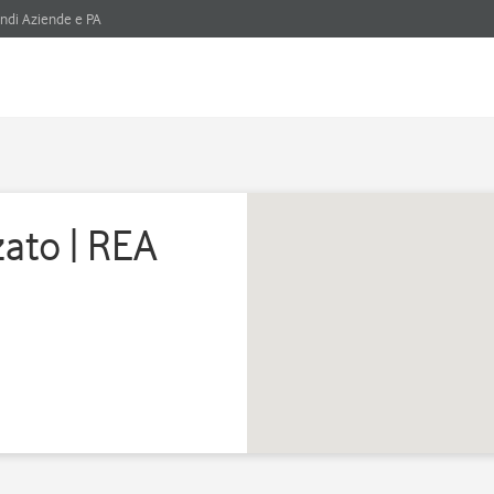
ndi Aziende e PA
zato | REA