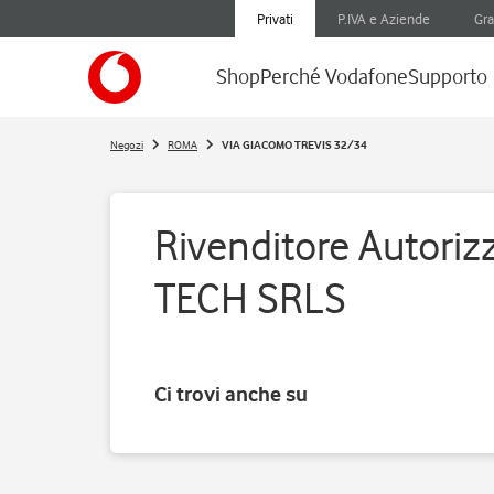
Privati
P.IVA e Aziende
Gra
Shop
Perché Vodafone
Supporto
Negozi
ROMA
VIA GIACOMO TREVIS 32/34
Rivenditore Autoriz
TECH SRLS
Ci trovi anche su