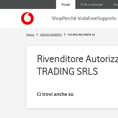
Privati
P.IVA e Aziende
Gra
Shop
Perché Vodafone
Supporto
Negozi
CESANO MADERNO
VIA MOLINO ARESE 22
Rivenditore Autoriz
TRADING SRLS
Ci trovi anche su