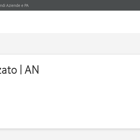
ndi Aziende e PA
zato | AN