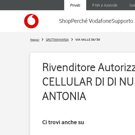
Privati
P.IVA e Aziende
Gra
Shop
Perché Vodafone
Supporto
Negozi
GROTTAMINARDA
VIA VALLE 36/38
Rivenditore Autorizz
CELLULAR DI DI N
ANTONIA
Ci trovi anche su