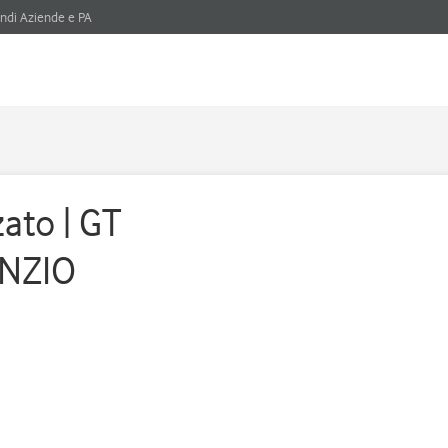
ndi Aziende e PA
ato | GT
UNZIO