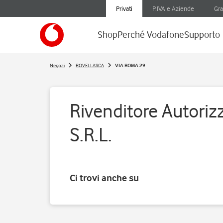
Privati
P.IVA e Aziende
Gra
Shop
Perché Vodafone
Supporto
Negozi
ROVELLASCA
VIA ROMA 29
Rivenditore Autori
S.R.L.
Ci trovi anche su