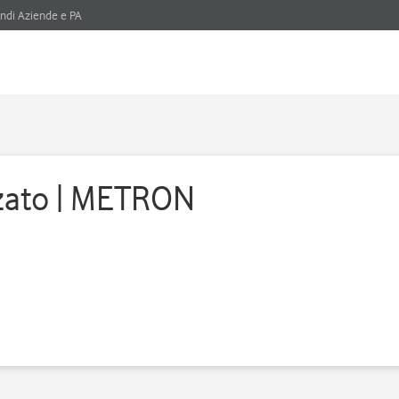
ndi Aziende e PA
zzato | METRON