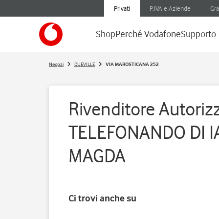
Privati
P.IVA e Aziende
Gra
Shop
Perché Vodafone
Supporto
Negozi
DUEVILLE
VIA MAROSTICANA 252
Rivenditore Autorizz
TELEFONANDO DI 
MAGDA
Ci trovi anche su