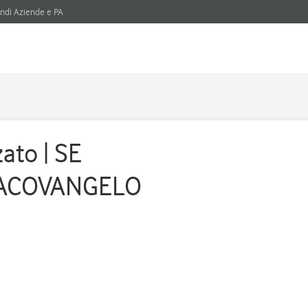
ndi Aziende e PA
ato | SE
IACOVANGELO