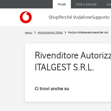
Privati
P.IVA e Aziende
Gra
Shop
Perché Vodafone
Supporto
Negozi
MONSUMMANO TERME
PIAZZA FERDINANDO MARTINI 183
Rivenditore Autorizz
ITALGEST S.R.L.
Ci trovi anche su