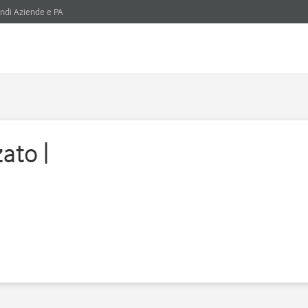
ndi Aziende e PA
ato |