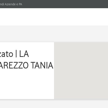
ndi Aziende e PA
ato | LA
'AREZZO TANIA