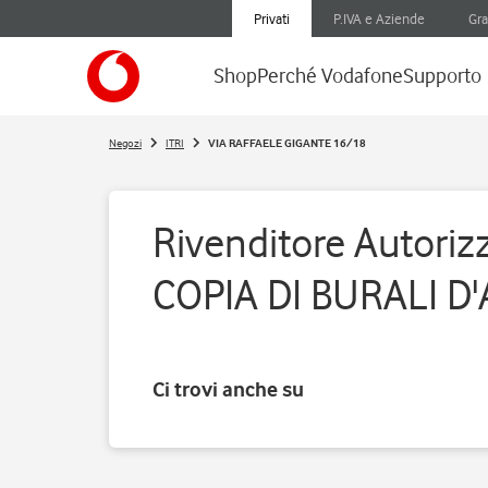
Privati
P.IVA e Aziende
Gra
Shop
Perché Vodafone
Supporto
Negozi
ITRI
VIA RAFFAELE GIGANTE 16/18
Rivenditore Autorizz
COPIA DI BURALI D
Ci trovi anche su