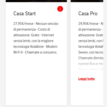
Casa Start
Casa Pro
27,95€/mese - Nessun vincolo
29,95€/mese - Nes
di permanenza - Costo di
di permanenza - Co
attivazione: Gratis - Internet
attivazione: Gratis. 
senza limiti, con la migliore
senza limiti, con la
tecnologia Vodafone - Modem
tecnologia Vodafo
Wi-Fi 6 - Chiamate a consumo.
Seven, con tecnologi
Chiamate illimitate
numeri fissi e mobil
Solo se attivi l’offe
12 mesi di Vodafon
Leggi tutto
sconti ed esperienz
poi si disattiva in a
Assicurazione Assi
con Quixa