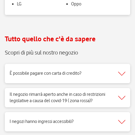
LG
Oppo
Tutto quello che c'è da sapere
Scopri di più sul nostro negozio
È possibile pagare con carta di credito?
Sì, accettiamo tutti i tipi di carte del circuito Visa, Mastercard.
Il negozio rimarrà aperto anche in caso di restrizioni
legislative a causa del covid-19 ( zona rossa)?
Sì, i negozi di telefonia possono aprire regolarmente e ricevere clienti
per vendita di prodotti e servizi e per fornire il supporto necessario.
I negozi hanno ingressi accessibili?
Si, i negozi Vodafone sono realizzati per rispondere alle esigenze di