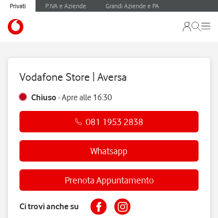
Privati
P.IVA e Aziende
Grandi Aziende e PA
Vodafone Store | Aversa
Chiuso
-
Apre alle
16:30
081 1953 2838
Whatsapp
Prenota Appuntamento
Ci trovi anche su