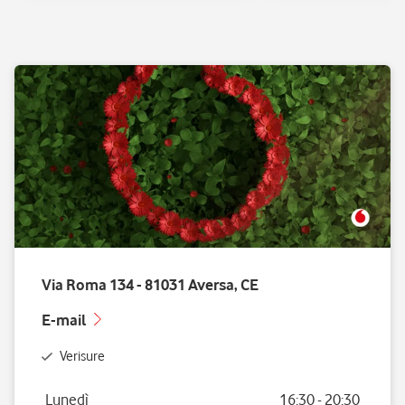
Via Roma 134 - 81031 Aversa, CE
E-mail
Verisure
Giorno della settimana
Orario
Lunedì
16:30
-
20:30