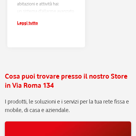
abitazioni e attività hai:
un sistema d'allarme avanzato,
progettato sulle tue esigenze
Leggi tutto
e connesso alla Centrale
Operativa Verisure H24;
risposta entro 60 secondi e
verifica di ogni scatto
d'allarme, con filtraggio dei
falsi allarmi e intervento rapido
in caso di pericolo reale;
Cosa puoi trovare presso il nostro Store
assistenza e manutenzione
in Via Roma 134
continua, senza pensieri.
I prodotti, le soluzioni e i servizi per la tua rete fissa e
mobile, di casa e aziendale.