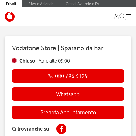
Privati
P.IVA e Aziende
Grandi Aziende e PA
Vodafone Store | Sparano da Bari
Chiuso
-
Apre alle
09:00
080 796 3129
Whatsapp
Prenota Appuntamento
Ci trovi anche su