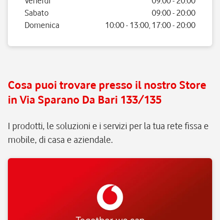
Venerdì
09:00
-
20:00
Sabato
09:00
-
20:00
Domenica
10:00
-
13:00
,
17:00
-
20:00
Cosa puoi trovare presso il nostro Store
in Via Sparano Da Bari 133/135
I prodotti, le soluzioni e i servizi per la tua rete fissa e
mobile, di casa e aziendale.