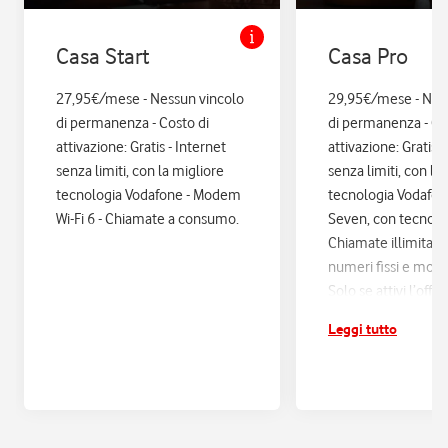
Casa Start
Casa Pro
27,95€/mese - Nessun vincolo
29,95€/mese - Nes
di permanenza - Costo di
di permanenza - Co
attivazione: Gratis - Internet
attivazione: Gratis. 
senza limiti, con la migliore
senza limiti, con la
tecnologia Vodafone - Modem
tecnologia Vodafo
Wi-Fi 6 - Chiamate a consumo.
Seven, con tecnologi
Chiamate illimitate
numeri fissi e mobil
Solo se attivi l’offe
12 mesi di Vodafon
Leggi tutto
sconti ed esperienz
poi si disattiva in a
Assicurazione Assi
con Quixa