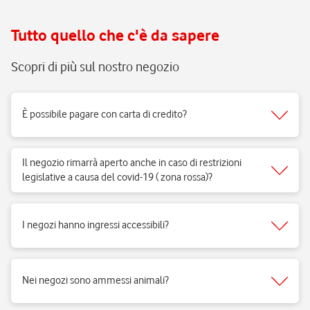
Tutto quello che c'è da sapere
Scopri di più sul nostro negozio
È possibile pagare con carta di credito?
Sì, accettiamo tutti i tipi di carte del circuito Visa, Mastercard.
Il negozio rimarrà aperto anche in caso di restrizioni
legislative a causa del covid-19 ( zona rossa)?
Sì, i negozi di telefonia possono aprire regolarmente e ricevere clienti
per vendita di prodotti e servizi e per fornire il supporto necessario.
I negozi hanno ingressi accessibili?
Si, i negozi Vodafone sono realizzati per rispondere alle esigenze di
fruibilità delle persone a mobilità ridotta.
Nei negozi sono ammessi animali?
Si, nei negozi Vodafone Italia sono ammessi tutti gli animali 😉