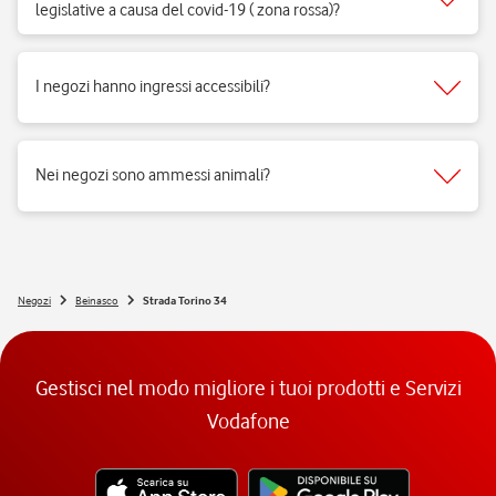
legislative a causa del covid-19 ( zona rossa)?
Sì, i negozi di telefonia possono aprire regolarmente e ricevere clienti
per vendita di prodotti e servizi e per fornire il supporto necessario.
I negozi hanno ingressi accessibili?
Si, i negozi Vodafone sono realizzati per rispondere alle esigenze di
fruibilità delle persone a mobilità ridotta.
Nei negozi sono ammessi animali?
Si, nei negozi Vodafone Italia sono ammessi tutti gli animali 😉
Negozi
Beinasco
Strada Torino 34
Gestisci nel modo migliore i tuoi prodotti e Servizi
Vodafone