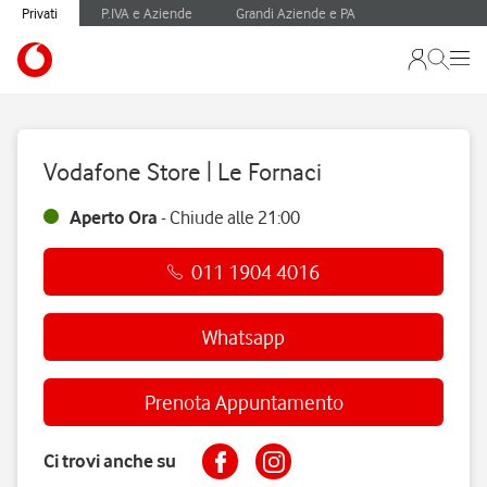
Privati
P.IVA e Aziende
Grandi Aziende e PA
Vodafone Store | Le Fornaci
Aperto Ora
-
Chiude alle
21:00
011 1904 4016
Whatsapp
Prenota Appuntamento
Ci trovi anche su