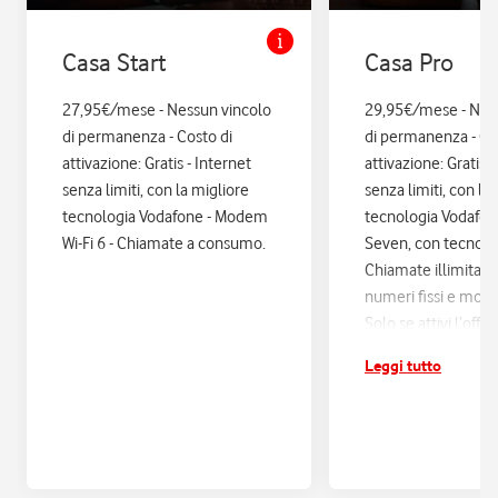
Casa Start
Casa Pro
27,95€/mese - Nessun vincolo
29,95€/mese - Nes
di permanenza - Costo di
di permanenza - Co
attivazione: Gratis - Internet
attivazione: Gratis. 
senza limiti, con la migliore
senza limiti, con la
tecnologia Vodafone - Modem
tecnologia Vodafo
Wi-Fi 6 - Chiamate a consumo.
Seven, con tecnologi
Chiamate illimitate
numeri fissi e mobil
Solo se attivi l’offe
12 mesi di Vodafon
Leggi tutto
sconti ed esperienz
poi si disattiva in a
Assicurazione Assi
con Quixa