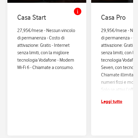
Casa Start
Casa Pro
27,95€/mese - Nessun vincolo
29,95€/mese - Nes
di permanenza - Costo di
di permanenza - Co
attivazione: Gratis - Internet
attivazione: Gratis. 
senza limiti, con la migliore
senza limiti, con la
tecnologia Vodafone - Modem
tecnologia Vodafo
Wi-Fi 6 - Chiamate a consumo.
Seven, con tecnologi
Chiamate illimitate
numeri fissi e mobil
Solo se attivi l’offe
12 mesi di Vodafon
Leggi tutto
sconti ed esperienz
poi si disattiva in a
Assicurazione Assi
con Quixa