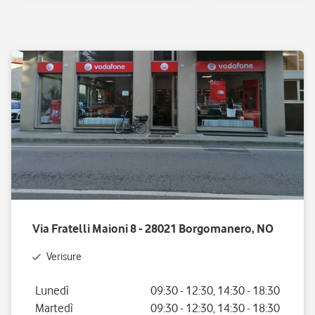
Via Fratelli Maioni 8 - 28021 Borgomanero, NO
Verisure
Giorno della settimana
Orario
Lunedì
09:30
-
12:30
,
14:30
-
18:30
Martedì
09:30
-
12:30
,
14:30
-
18:30