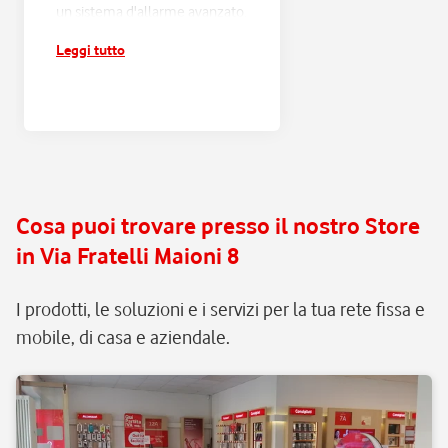
un sistema d'allarme avanzato,
progettato sulle tue esigenze
Leggi tutto
e connesso alla Centrale
Operativa Verisure H24;
risposta entro 60 secondi e
verifica di ogni scatto
d'allarme, con filtraggio dei
falsi allarmi e intervento rapido
in caso di pericolo reale;
Cosa puoi trovare presso il nostro Store
assistenza e manutenzione
in Via Fratelli Maioni 8
continua, senza pensieri.
I prodotti, le soluzioni e i servizi per la tua rete fissa e
mobile, di casa e aziendale.