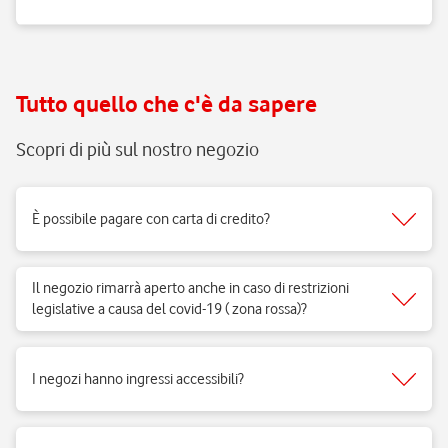
Tutto quello che c'è da sapere
Scopri di più sul nostro negozio
È possibile pagare con carta di credito?
Sì, accettiamo tutti i tipi di carte del circuito Visa, Mastercard.
Il negozio rimarrà aperto anche in caso di restrizioni
legislative a causa del covid-19 ( zona rossa)?
Sì, i negozi di telefonia possono aprire regolarmente e ricevere clienti
per vendita di prodotti e servizi e per fornire il supporto necessario.
I negozi hanno ingressi accessibili?
Si, i negozi Vodafone sono realizzati per rispondere alle esigenze di
fruibilità delle persone a mobilità ridotta.