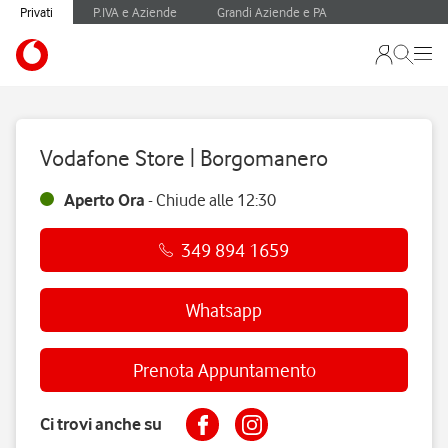
Privati
P.IVA e Aziende
Grandi Aziende e PA
Vodafone Store | Borgomanero
Aperto Ora
-
Chiude alle
12:30
349 894 1659
Whatsapp
Prenota Appuntamento
Ci trovi anche su