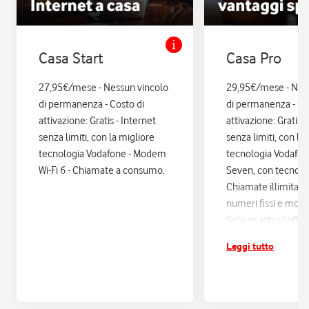
Casa Start
Casa Pro
27,95€/mese - Nessun vincolo
29,95€/mese - Nes
di permanenza - Costo di
di permanenza - Co
attivazione: Gratis - Internet
attivazione: Gratis. 
senza limiti, con la migliore
senza limiti, con la
tecnologia Vodafone - Modem
tecnologia Vodafo
Wi-Fi 6 - Chiamate a consumo.
Seven, con tecnologi
Chiamate illimitate
numeri fissi e mobil
Solo se attivi l’offe
12 mesi di Vodafon
Leggi tutto
sconti ed esperienz
poi si disattiva in a
Assicurazione Assi
con Quixa