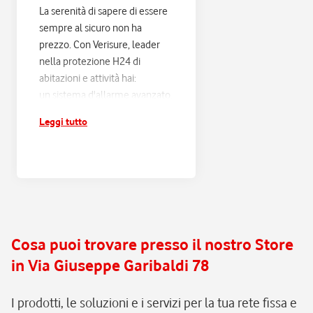
La serenità di sapere di essere
sempre al sicuro non ha
prezzo. Con Verisure, leader
nella protezione H24 di
abitazioni e attività hai:
un sistema d'allarme avanzato,
progettato sulle tue esigenze
Leggi tutto
e connesso alla Centrale
Operativa Verisure H24;
risposta entro 60 secondi e
verifica di ogni scatto
d'allarme, con filtraggio dei
falsi allarmi e intervento rapido
in caso di pericolo reale;
Cosa puoi trovare presso il nostro Store
assistenza e manutenzione
in Via Giuseppe Garibaldi 78
continua, senza pensieri.
I prodotti, le soluzioni e i servizi per la tua rete fissa e