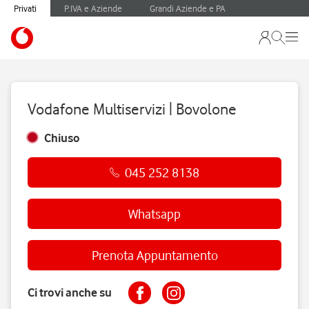
Privati
P.IVA e Aziende
Grandi Aziende e PA
Vodafone Multiservizi | Bovolone
Chiuso
045 252 8138
Whatsapp
Prenota Appuntamento
Ci trovi anche su